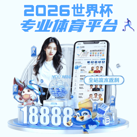
注册入口
爱游戏体育
APP与网页版入口
｜畅享全球体育赛事与数据服
务
欢迎访问
爱游戏体育
，提供全面覆盖足球、篮
球、电竞等项目的赛事资讯与数据内容， 支持
APP下载
与
网页使用
，每日同步更新千场比
赛，聚焦热门体育内容， 助您轻松获取赛事动
态，掌握比赛节奏。