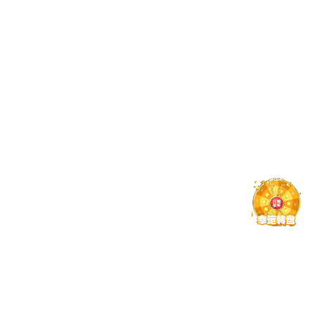
数据安全 全方位防护
在爱游戏体育平台，数据防护不仅是底层机制，更是平
台运营的基本责任。我们从用户访问到操作全流程建立
安全通道，有效防范多类潜在风险。
多重加密策略，防止数据泄露
AI 风控引擎，监测账户异常行为
爱游戏·体育-爱游戏(中国)支持跨设备安全同步，增
强访问防护