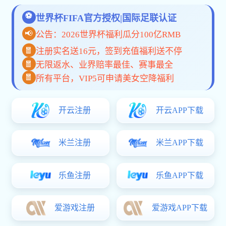
手机App
网页版
拉梅洛鲍尔火力全开22投13中
砍下35分三分球命中率高达50
并送出8次助攻
2026-05-29 22:57
72 次阅读
首页
/
体育看点