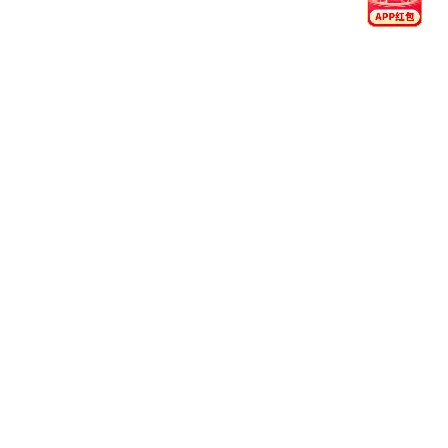
巴列卡诺坚决反对西足协裁决誓言维护自
巴列卡诺足球俱乐部近日对西班牙足球协会的裁决表示坚决
反对，并誓...
2026-07-07