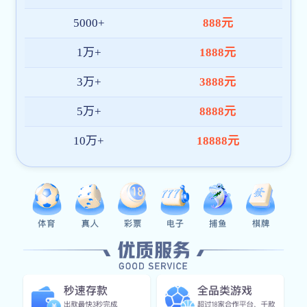
1、得分能力的突破
拉梅洛·鲍尔在本场比赛中展现出了超强的得分能力，
尤其是在关键时刻。他能够灵活运用多种进攻手段，
包括突破上篮、中距离投篮和外线投射。在面对防守
时，他总能找到空间，并迅速做出反应，这使得他的
得分效率极高。
此外，在整个比赛过程中，鲍尔展现出了极佳的心理
素质，无论是遭遇严密防守还是落后情况下，他都能
够保持冷静，从容应对。他的这种稳定性不仅提升了
个人数据，也激励了队友共同发力，为球队赢取胜利
奠定基础。
值得一提的是，鲍尔在比赛中的多样化进攻方式，使
得对手难以针对性防守。他不仅能够自己创造投篮机