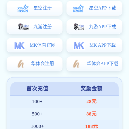
在最近的一场激烈比赛中，拉梅洛·鲍尔展现了他惊人
的竞技状态，以22投13中的优异表现砍下35分，三分
球命中率高达50%，并贡献了8次助攻。这一系列出色
的数据不仅令球迷们为之欢呼，也证明了他在场上的
统治力和领导能力。本文将从四个方面深入探讨拉梅
洛·鲍尔的表现，包括他在比赛中的得分能力、三分球
的精准度、助攻的战略性以及对球队整体表现的影
响。通过对这些方面的分析，我们可以更加全面地理
解这位年轻球员在现代篮球中的重要角色和未来潜
力。