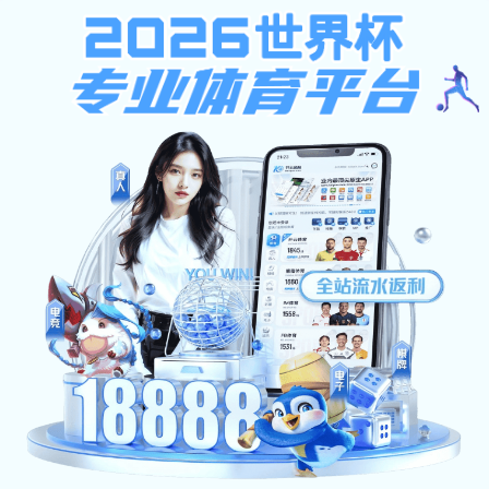
注册入口
爱游戏体育
APP与网页版入口
｜畅享全球体育赛事与数据服
务
欢迎访问
爱游戏体育
，提供全面覆盖足球、篮
球、电竞等项目的赛事资讯与数据内容， 支持
APP下载
与
网页使用
，每日同步更新千场比
赛，聚焦热门体育内容， 助您轻松获取赛事动
态，掌握比赛节奏。