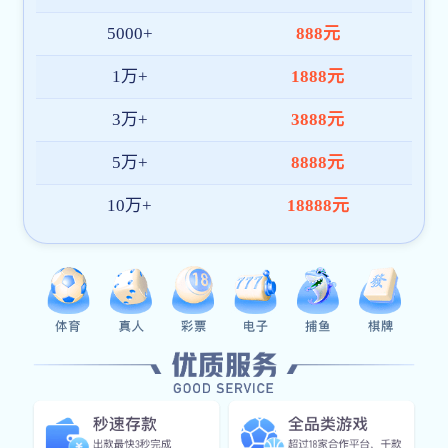
在总决赛中，球队的战术执行能力显得极为薄弱。尽
管教练团队制定了针对性的比赛策略，但球员在实际
比赛中的表现却没有很好地贯彻这些战术思想。例
如，在进攻时，球队未能有效利用空间，导致对方防
守容易应对，这直接影响了得分效率。
此外，防守端也存在明显问题。在面对对手的快速转
换进攻时，防线缺乏统一协作，不少球员各自为政，
使得对手轻松找到空位进行投篮。这种糟糕的战术执
行无疑是导致33分惨败的重要原因之一。
综上所述，战术执行的不力反映出球队在训练阶段对
于战术理解和运用方面存在不足，而这种短板恰恰是
赢得比赛所必需克服的问题。