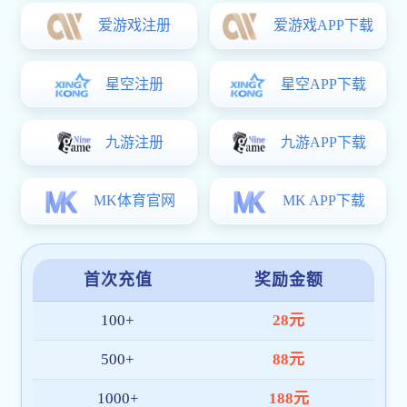
近日，体坛周报对总决赛中33分的惨败进行了深入分
析，揭示了国内球员之间显著的实力差距。这场比赛
不仅是一次简单的失利，更是反映出中国篮球在培养
和发展方面的深层次问题。文章从多个角度探讨了这
一惨败背后的原因，包括战术执行、心理素质、身体
素质及训练水平等，希望通过这些分析引发更多关于
如何提升国内球员整体实力的思考。接下来，我们将
详细解析这场比赛中暴露出的各个问题，以及它们所
带来的长远影响。
1、战术执行不力