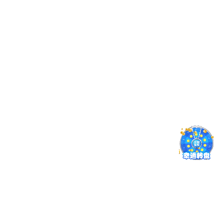
自己的执教方法和理念，使队伍无法适应现代篮球发
展的趋势。
建立科学合理的训练体系，加强理论学习与实践结
合，将有助于提高整体水平，并推动我国篮球事业持
续发展，这是当前亟需解决的问题所在。
总结：
通过对体坛周报关于总决赛33分惨败原因的深入剖
析，可以看出，中国篮球正面临着诸多困境，但同时
也蕴含着巨大的发展潜力。如果能够针对以上提到的
问题进行有效整改，通过强化战术意识、提升心理承
受能力以及改进身体素质和训练体系，相信未来中国
篮球定会迎来一个崭新的篇章。