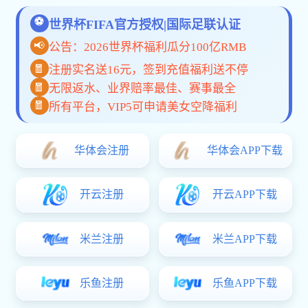
手机App
网页版
体坛周报分析总决赛33分惨败
原因揭示国内球员实力差距显
著
2026-07-06 15:18
45 次阅读
首页
/
体育看点